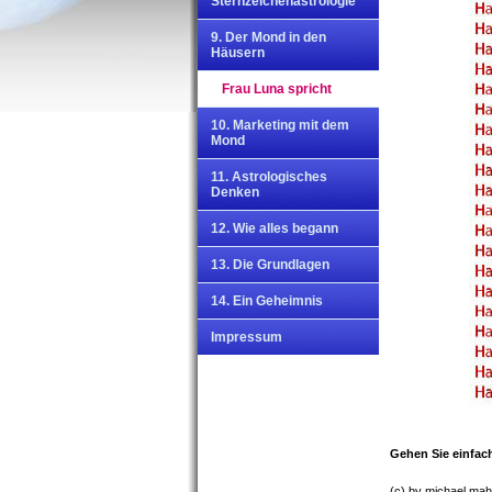
Sternzeichenastrologie
9. Der Mond in den
Häusern
Frau Luna spricht
10. Marketing mit dem
Mond
11. Astrologisches
Denken
12. Wie alles begann
13. Die Grundlagen
14. Ein Geheimnis
Impressum
Gehen Sie einfach
(c) by michael mah