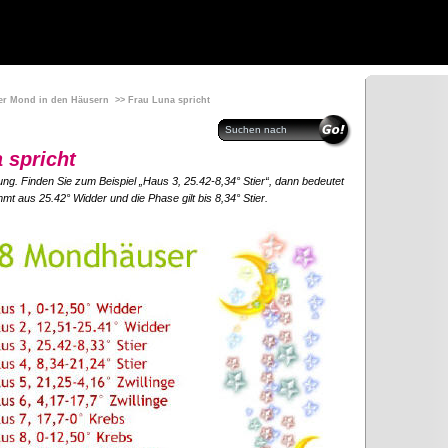
Der Mond in den Häusern
>> Frau Luna spricht
 spricht
g. Finden Sie zum Beispiel „Haus 3, 25.42-8,34° Stier“, dann bedeutet
t aus 25.42° Widder und die Phase gilt bis 8,34° Stier.