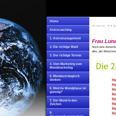
Home
Sie sind hier:
>> 9. 
Astrocoaching
1. Astromanagement
Frau Luna
2. Die richtige Wahl
Noch eine Anmerkun
dies, der Mond komm
3. Der richtige Termin
4. Vom Marketing zum
Mondmarketing
5. Mondastrologisch
denken
6. Welche Mondphase ist
günstig?
7. Der Mond in den
Zeichen
8.